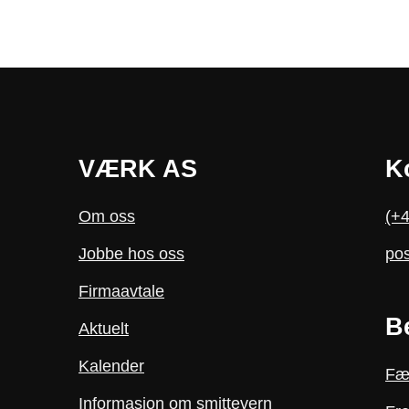
VÆRK AS
K
Om oss
(+4
Jobbe hos oss
po
Firmaavtale
B
Aktuelt
Kalender
Fæ
Informasjon om smittevern