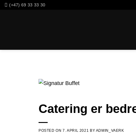
Skip
(+47) 69 33 33 30
to
content
Catering er bedre
POSTED ON
7. APRIL 2021
BY
ADMIN_VAERK