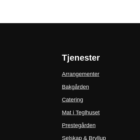
Tjenester
Arrangementer
Bakgården
Catering
Mat i Teglhuset
Prestegården
Selskap & Bryllup