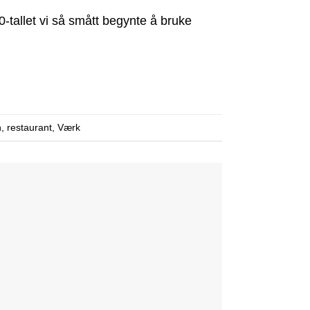
60-tallet vi så smått begynte å bruke
n
,
restaurant
,
Værk