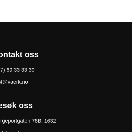
ontakt oss
7) 69 33 33 30
st@vaerk.no
esøk oss
rgeportgaten 78B, 1632