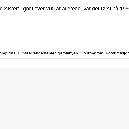
eksistert i godt over 200 år allerede, var det først på 19
ringfirma
,
Firmaarrangementer
,
gamlebyen
,
Gourmetmat
,
Konfirmasjo