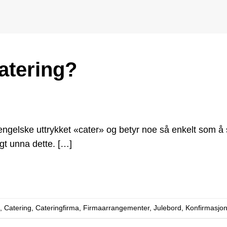
catering?
ngelske uttrykket «cater» og betyr noe så enkelt som å s
ngt unna dette. […]
,
Catering
,
Cateringfirma
,
Firmaarrangementer
,
Julebord
,
Konfirmasjo