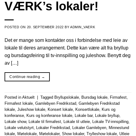
VÆRK’s lokaler!
POSTED ON
20. SEPTEMBER 2022
BY
ADMIN_VAERK
Det er mange som kontakter oss i forbindelse med leie av
lokale til deres arrangement. Dette kan være alt fra bryllup
og bursdagsfeiring til tv-innspilling og juleshow. Benytt deg
av […]
Continue reading
→
Posted in
Aktuelt
|
Tagged
Bryllupslokale
,
Bursdag lokale
,
Firmafest
,
Firmafest lokale
,
Gamlebyen Fredrikstad
,
Gamlebyen Fredrikstad
lokale
,
Juleshow lokale
,
Konsert lokale
,
Konsertlokale
,
Kurs og
konferanse
,
Kurs og konferanse lokale
,
Lokale bar
,
Lokale bryllup
,
Lokale show
,
Lokale til firmafest
,
Lokale til utleie
,
Lokale TV-innspilling
,
Lokale velutstyrt
,
Lokaler Fredrikstad
,
Lokaler Gamlebyen
,
Minnestund
lokale
,
Møtelokale
,
Møtelokaler
,
Show lokaler
,
Trylleshow lokale
,
Utleie