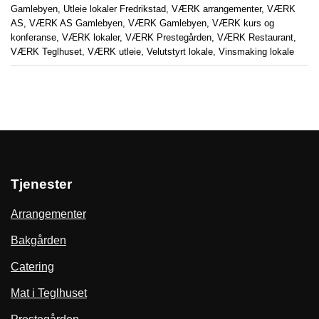
Gamlebyen
,
Utleie lokaler Fredrikstad
,
VÆRK arrangementer
,
VÆRK
AS
,
VÆRK AS Gamlebyen
,
VÆRK Gamlebyen
,
VÆRK kurs og
konferanse
,
VÆRK lokaler
,
VÆRK Prestegården
,
VÆRK Restaurant
,
VÆRK Teglhuset
,
VÆRK utleie
,
Velutstyrt lokale
,
Vinsmaking lokale
Tjenester
Arrangementer
Bakgården
Catering
Mat i Teglhuset