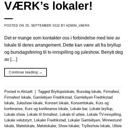
VÆRK’s lokaler!
POSTED ON
20. SEPTEMBER 2022
BY
ADMIN_VAERK
Det er mange som kontakter oss i forbindelse med leie av
lokale til deres arrangement. Dette kan være alt fra bryllup
og bursdagsfeiring til tv-innspilling og juleshow. Benytt deg
av […]
Continue reading
→
Posted in
Aktuelt
|
Tagged
Bryllupslokale
,
Bursdag lokale
,
Firmafest
,
Firmafest lokale
,
Gamlebyen Fredrikstad
,
Gamlebyen Fredrikstad
lokale
,
Juleshow lokale
,
Konsert lokale
,
Konsertlokale
,
Kurs og
konferanse
,
Kurs og konferanse lokale
,
Lokale bar
,
Lokale bryllup
,
Lokale show
,
Lokale til firmafest
,
Lokale til utleie
,
Lokale TV-innspilling
,
Lokale velutstyrt
,
Lokaler Fredrikstad
,
Lokaler Gamlebyen
,
Minnestund
lokale
,
Møtelokale
,
Møtelokaler
,
Show lokaler
,
Trylleshow lokale
,
Utleie