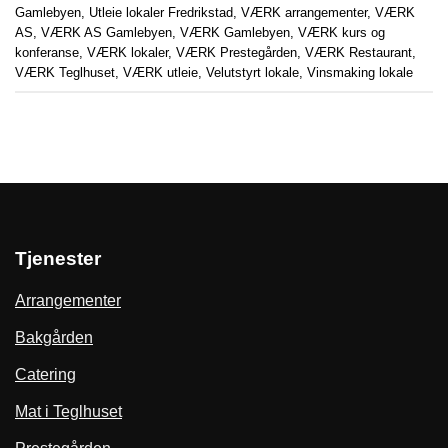
Gamlebyen
,
Utleie lokaler Fredrikstad
,
VÆRK arrangementer
,
VÆRK
AS
,
VÆRK AS Gamlebyen
,
VÆRK Gamlebyen
,
VÆRK kurs og
konferanse
,
VÆRK lokaler
,
VÆRK Prestegården
,
VÆRK Restaurant
,
VÆRK Teglhuset
,
VÆRK utleie
,
Velutstyrt lokale
,
Vinsmaking lokale
Tjenester
Arrangementer
Bakgården
Catering
Mat i Teglhuset