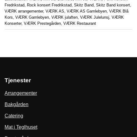
Fredrikstad
,
Rock konsert Fredrikstad
,
Skitz Band
,
Skitz Band konsert
,
VÆRK arrangementer
,
VÆRK AS
,
VÆRK AS Gamlebyen
,
VÆRK Blå
Kors
,
VÆRK Gamlebyen
,
VÆRK julaften
,
VÆRK Julelunsj
,
VÆRK
Konserter
,
VÆRK Prestegården
,
VÆRK Restaurant
Tjenester
Arrangementer
Bakgården
Catering
Mat i Teglhuset