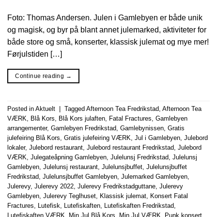
Foto: Thomas Andersen. Julen i Gamlebyen er både unik
og magisk, og byr på blant annet julemarked, aktiviteter for
både store og små, konserter, klassisk julemat og mye mer!
Førjulstiden […]
Continue reading
→
Posted in
Aktuelt
|
Tagged
Afternoon Tea Fredrikstad
,
Afternoon Tea
VÆRK
,
Blå Kors
,
Blå Kors julaften
,
Fatal Fractures
,
Gamlebyen
arrangementer
,
Gamlebyen Fredrikstad
,
Gamlebynissen
,
Gratis
julefeiring Blå Kors
,
Gratis julefeiring VÆRK
,
Jul i Gamlebyen
,
Julebord
lokaler
,
Julebord restaurant
,
Julebord restaurant Fredrikstad
,
Julebord
VÆRK
,
Julegateåpning Gamlebyen
,
Julelunsj Fredrikstad
,
Julelunsj
Gamlebyen
,
Julelunsj restaurant
,
Julelunsjbuffet
,
Julelunsjbuffet
Fredrikstad
,
Julelunsjbuffet Gamlebyen
,
Julemarked Gamlebyen
,
Julerevy
,
Julerevy 2022
,
Julerevy Fredrikstadguttane
,
Julerevy
Gamlebyen
,
Julerevy Teglhuset
,
Klassisk julemat
,
Konsert Fatal
Fractures
,
Lutefisk
,
Lutefiskaften
,
Lutefiskaften Fredrikstad
,
Lutefiskaften VÆRK
,
Min Jul Blå Kors
,
Min Jul VÆRK
,
Punk konsert