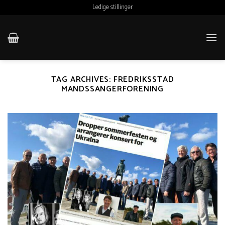
Skip
Ledige stillinger
to
content
TAG ARCHIVES:
FREDRIKSSTAD
MANDSSANGERFORENING