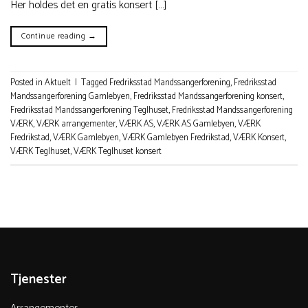
Her holdes det en gratis konsert […]
Continue reading
→
Posted in
Aktuelt
|
Tagged
Fredriksstad Mandssangerforening
,
Fredriksstad
Mandssangerforening Gamlebyen
,
Fredriksstad Mandssangerforening konsert
,
Fredriksstad Mandssangerforening Teglhuset
,
Fredriksstad Mandssangerforening
VÆRK
,
VÆRK arrangementer
,
VÆRK AS
,
VÆRK AS Gamlebyen
,
VÆRK
Fredrikstad
,
VÆRK Gamlebyen
,
VÆRK Gamlebyen Fredrikstad
,
VÆRK Konsert
,
VÆRK Teglhuset
,
VÆRK Teglhuset konsert
Tjenester