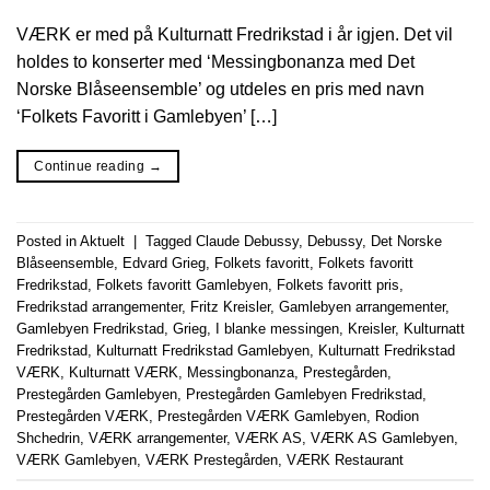
VÆRK er med på Kulturnatt Fredrikstad i år igjen. Det vil
holdes to konserter med ‘Messingbonanza med Det
Norske Blåseensemble’ og utdeles en pris med navn
‘Folkets Favoritt i Gamlebyen’ […]
Continue reading
→
Posted in
Aktuelt
|
Tagged
Claude Debussy
,
Debussy
,
Det Norske
Blåseensemble
,
Edvard Grieg
,
Folkets favoritt
,
Folkets favoritt
Fredrikstad
,
Folkets favoritt Gamlebyen
,
Folkets favoritt pris
,
Fredrikstad arrangementer
,
Fritz Kreisler
,
Gamlebyen arrangementer
,
Gamlebyen Fredrikstad
,
Grieg
,
I blanke messingen
,
Kreisler
,
Kulturnatt
Fredrikstad
,
Kulturnatt Fredrikstad Gamlebyen
,
Kulturnatt Fredrikstad
VÆRK
,
Kulturnatt VÆRK
,
Messingbonanza
,
Prestegården
,
Prestegården Gamlebyen
,
Prestegården Gamlebyen Fredrikstad
,
Prestegården VÆRK
,
Prestegården VÆRK Gamlebyen
,
Rodion
Shchedrin
,
VÆRK arrangementer
,
VÆRK AS
,
VÆRK AS Gamlebyen
,
VÆRK Gamlebyen
,
VÆRK Prestegården
,
VÆRK Restaurant