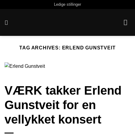
Skip
Ledige stillinger
to
content
TAG ARCHIVES:
ERLEND GUNSTVEIT
VÆRK takker Erlend
Gunstveit for en
vellykket konsert