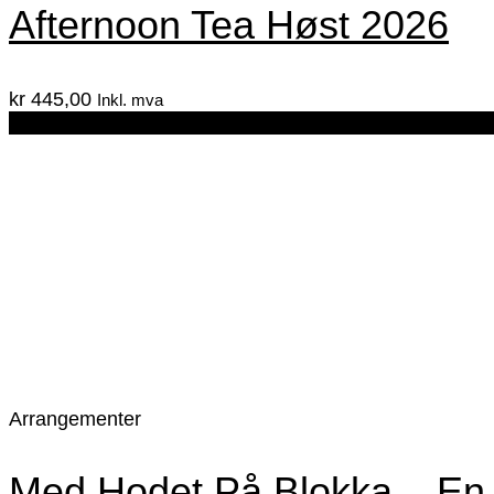
Afternoon Tea Høst 2026
kr
445,00
Inkl. mva
19.Sep
Arrangementer
Med Hodet På Blokka – En