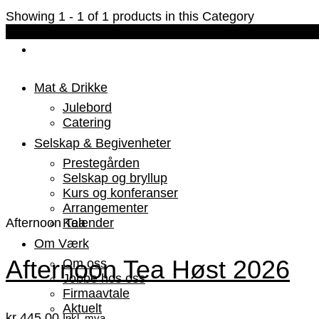
Showing 1 - 1 of 1 products in this Category
Høst 2026
Mat & Drikke
Julebord
Catering
Selskap & Begivenheter
Prestegården
Selskap og bryllup
Kurs og konferanser
Arrangementer
Afternoon Tea
Kalender
Om Værk
Afternoon Tea Høst 2026
Om oss
Jobbe hos oss
Firmaavtale
Aktuelt
kr
445,00
Inkl. mva