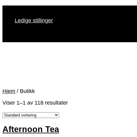
Skip
(+47) 69 33 33 30
to
Ledige stillinger
content
Ledige stillinger
Hjem
/
Butikk
Viser 1–1 av 118 resultater
Afternoon Tea