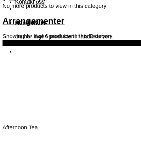
Kontakt oss
No more products to view in this category
Arrangementer
Handlekurv
Showing 1 - 4 of 6 products in this Category
Du har ingen produkter i handlekurven.
Høst 2026
Afternoon Tea