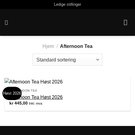
Skip
Ledige stillinger
to
content
Hjem
/
Afternoon Tea
AFTERNOON TEA
Høst 2026
Afternoon Tea Høst 2026
kr
445,00
Inkl. mva