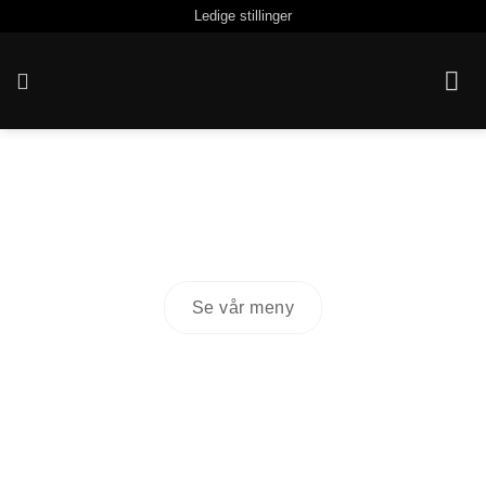
Skip
Ledige stillinger
to
content
RESTAURANT VÆRK
Se vår meny