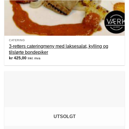
CATERING
3-retters cateringmeny med laksesalat, kylling og
tilslørte bondepiker
kr
425,00
Inkl. mva
UTSOLGT