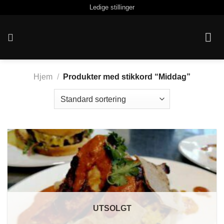
Skip
Ledige stillinger
to
content
Hjem
/
Produkter med stikkord “Middag”
UTSOLGT