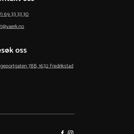
7) 69 33 33 30
t@vaerk.no
søk oss
geportgaten 78B, 1632 Fredrikstad