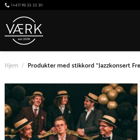
Skip
(+47) 69 33 33 30
to
content
Hjem
/
Produkter med stikkord “Jazzkonsert Fre