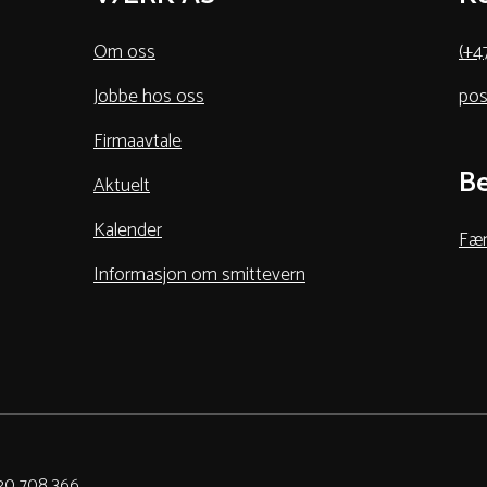
Om oss
(+4
Jobbe hos oss
pos
Firmaavtale
Be
Aktuelt
Kalender
Fær
Informasjon om smittevern
920 708 366