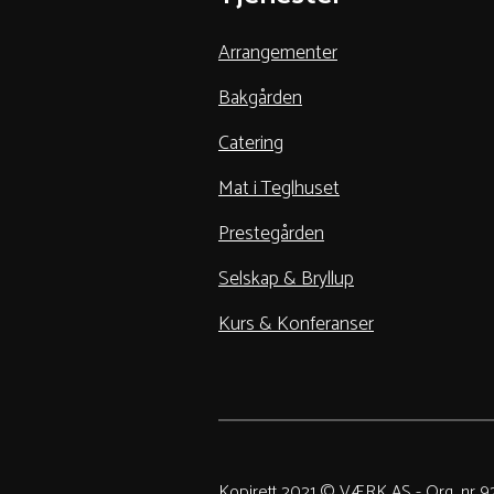
Arrangementer
Bakgården
Catering
Mat i Teglhuset
Prestegården
Selskap & Bryllup
Kurs & Konferanser
Kopirett 2021 © VÆRK AS - Org. nr 