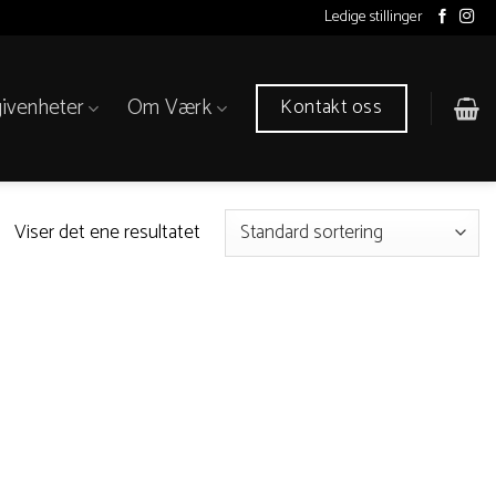
Ledige stillinger
ivenheter
Om Værk
Kontakt oss
Viser det ene resultatet