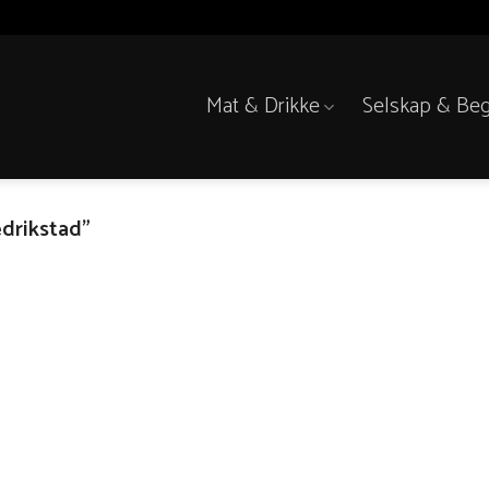
Mat & Drikke
Selskap & Beg
drikstad”