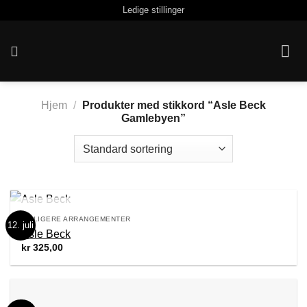
Skip
Ledige stillinger
to
content
Hjem
/
Produkter med stikkord “Asle Beck
Gamlebyen”
UTSOLGT
TIDLIGERE ARRANGEMENTER
12. juli
Asle Beck
kr
325,00