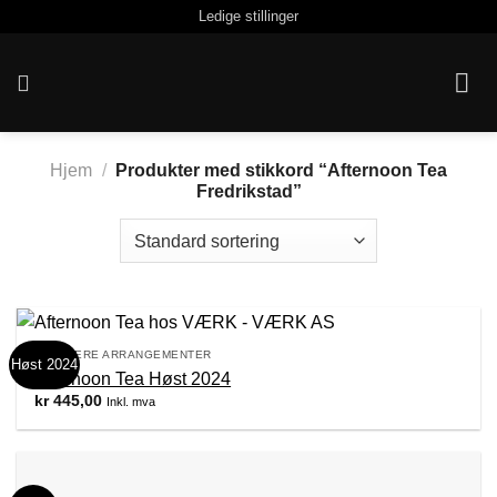
Skip
Ledige stillinger
to
content
Hjem
/
Produkter med stikkord “Afternoon Tea
Fredrikstad”
TIDLIGERE ARRANGEMENTER
Høst 2024
Afternoon Tea Høst 2024
kr
445,00
Inkl. mva