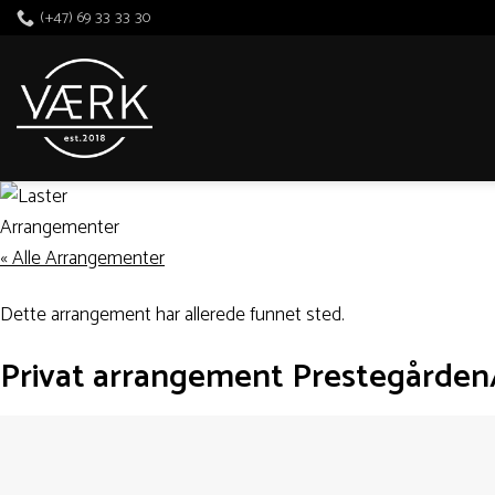
Skip
(+47) 69 33 33 30
to
content
« Alle Arrangementer
Dette arrangement har allerede funnet sted.
Privat arrangement Prestegårde