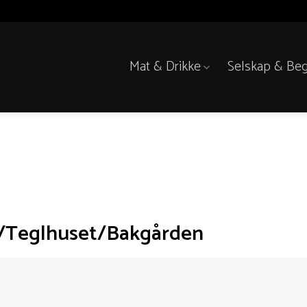
Mat & Drikke
Selskap & Beg
n/Teglhuset/Bakgården