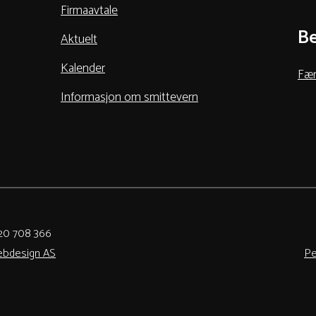
Firmaavtale
Be
Aktuelt
Kalender
Fær
Informasjon om smittevern
920 708 366
ebdesign AS
Pe