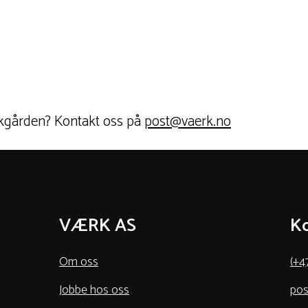
akgården? Kontakt oss på
post@vaerk.no
VÆRK AS
Ko
Om oss
(+4
Jobbe hos oss
pos