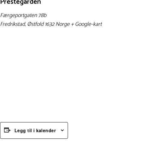
Prestegården
Færgeportgaten 78b
Fredrikstad
,
Østfold
1632
Norge
+ Google-kart
Legg til i kalender