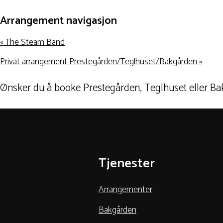
Arrangement navigasjon
«
The Steam Band
Privat arrangement Prestegården/Teglhuset/Bakgården
»
Ønsker du å booke Prestegården, Teglhuset eller B
Tjenester
Arrangementer
Bakgården