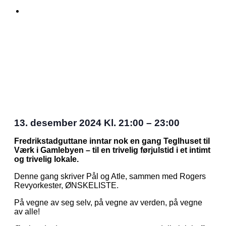
13. desember 2024
Kl.
21:00
–
23:00
Fredrikstadguttane inntar nok en gang Teglhuset til
Værk i Gamlebyen – til en trivelig førjulstid i et intimt
og trivelig lokale.
Denne gang skriver Pål og Atle, sammen med Rogers
Revyorkester, ØNSKELISTE.
På vegne av seg selv, på vegne av verden, på vegne
av alle!