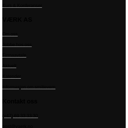
Kurs & Konferanser
VÆRK AS
Om oss
Jobbe hos oss
Firmaavtale
Aktuelt
Kalender
Informasjon om smittevern
Kontakt oss
(+47) 69 33 33 30
post@vaerk.no