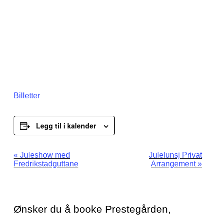
Billetter
Legg til i kalender
Arrangement
«
Juleshow med
Julelunsj Privat
Fredrikstadguttane
Arrangement
»
navigasjon
Ønsker du å booke Prestegården,