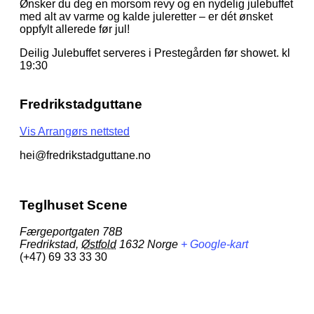
Ønsker du deg en morsom revy og en nydelig julebuffet
med alt av varme og kalde juleretter – er dét ønsket
oppfylt allerede før jul!
Deilig Julebuffet serveres i Prestegården før showet. kl
19:30
Fredrikstadguttane
Vis Arrangørs nettsted
hei@fredrikstadguttane.no
Teglhuset Scene
Færgeportgaten 78B
Fredrikstad
,
Østfold
1632
Norge
+ Google-kart
(+47) 69 33 33 30