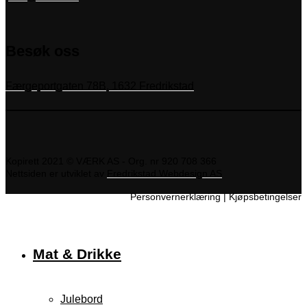
Besøk oss
Færgeportgaten 78B, 1632 Fredrikstad
Kopirett 2021 © VÆRK AS - Org. nr 920 708 366
Nettsiden er utviklet av
Fredrikstad Webdesign AS
Personvernerklæring
|
Kjøpsbetingelser
Mat & Drikke
Julebord