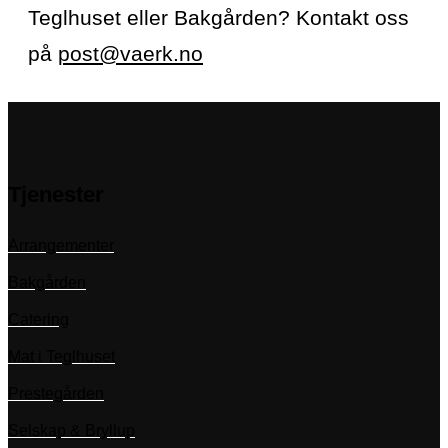
Teglhuset eller Bakgården? Kontakt oss
på
post@vaerk.no
Tjenester
Arrangementer
Bakgården
Catering
Mat i Teglhuset
Prestegården
Selskap & Bryllup