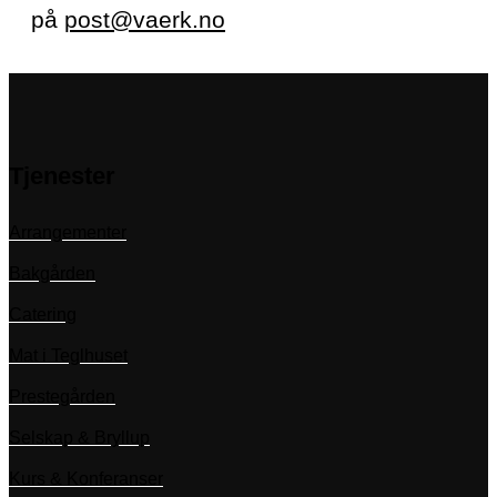
på
post@vaerk.no
Tjenester
Arrangementer
Bakgården
Catering
Mat i Teglhuset
Prestegården
Selskap & Bryllup
Kurs & Konferanser