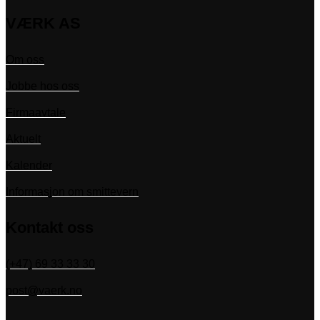
VÆRK AS
Om oss
Jobbe hos oss
Firmaavtale
Aktuelt
Kalender
Informasjon om smittevern
Kontakt oss
(+47) 69 33 33 30
post@vaerk.no