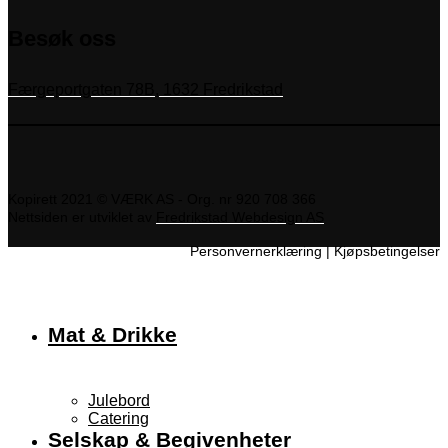
Besøk oss
Færgeportgaten 78B, 1632 Fredrikstad
Kopirett 2021 © VÆRK AS - Org. nr 920 708 366
Nettsiden er utviklet av
Fredrikstad Webdesign AS
Personvernerklæring
|
Kjøpsbetingelser
Mat & Drikke
Julebord
Catering
Selskap & Begivenheter