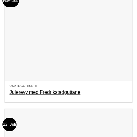
Nov-Des
UKATEGORISERT
Julerevy med Fredrikstadguttane
22. Juli